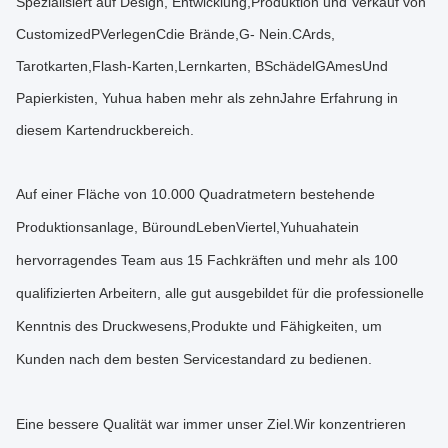
Spezialisiert auf Design, Entwicklung
,
Produktion und Verkauf von
Customized
P
Verlegen
C
die Brände,
G
- Nein.
C
Ards,
Tarotkarten,
Flash-Karten,
Lernkarten
, B
Schädel
G
Ames
Und
Papierkisten, Yuhua haben mehr als zehn
Jahre Erfahrung in
diesem Kartendruckbereich.
Auf einer Fläche von 10.000 Quadratmetern bestehende
Produktionsanlage, Büro
und
Leben
Viertel
,
Yuhua
hat
ein
hervorragendes Team aus 15 Fachkräften und mehr als 100
qualifizierten Arbeitern, alle gut ausgebildet für die professionelle
Kenntnis des Druckwesens,Produkte und Fähigkeiten, um
Kunden nach dem besten Servicestandard zu bedienen.
Eine bessere Qualität war immer unser Ziel.
Wir konzentrieren