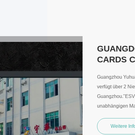
GUANGD
CARDS C
Guangzhou Yuhua 
verfügt über 2 N
Guangzhou."ESV"
unabhängigen Mark
Weitere In