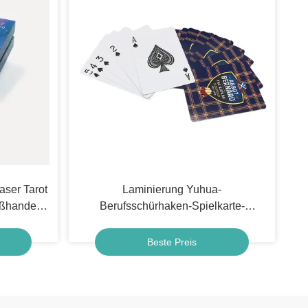
aser Tarot
Laminierung Yuhua-
oßhandel
Berufsschürhaken-Spielkarte-
tion Card
kundenspezifisches Logo
Beste Preis