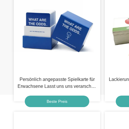
Persönlich angepasste Spielkarte für
Lackierun
Erwachsene Lasst uns uns verarschen
lustige Fragenkarten Druckdienste für
eine lustige Erfahrung
Beste Preis