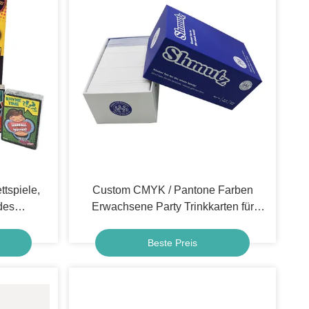
tspiele,
Custom CMYK / Pantone Farben
des
Erwachsene Party Trinkkarten für
s Alters
Spaß Familienunterhaltung
Beste Preis