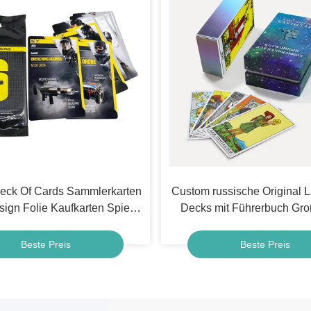
eck Of Cards Sammlerkarten
Custom russische Original L
ign Folie Kaufkarten Spiele
Decks mit Führerbuch Gr
Boosterverpackung
Komisch Druck Logo Affirma
Spaß Brettspiel
Beste Preis
Beste Preis