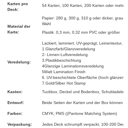
Karten pro
54 Karten, 100 Karten, 200 Karten oder mehr, 
Deck:
Papier: 280 g, 300 g, 310 g oder dicker, graue
Wahl
Material der
Karte:
Plastik: 0,3 mm, 0,32 mm PVC oder größer
Lackiert, laminiert, UV-geprägt, Leinentextur, G
1.Glanzfarb/Glanzveredelung
2- Linnen-Luftveredelung.
3.Plastikbeschichtung
Veredelung:
4Glanzige Laminationsveredelung
5Matt Lamination Finish
6. UV-beschichtete Oberfläche (hoch glänzend)
7.Gold/Silber Hot Stamp
Kasten:
Tuckbox, Deckel und Bodenbox, Schubladebox, 
Entwurf:
Beide Seiten der Karten und der Box können 
Farben:
CMYK, PMS ((Pantone Matching System)
Verpackung:
Jedes Deck schrumpft verpackt, 100-200 Decks