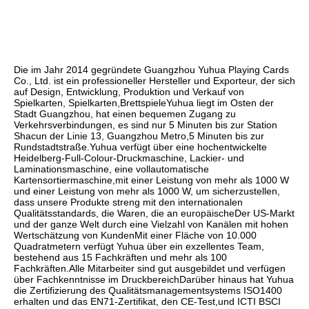
Die im Jahr 2014 gegründete Guangzhou Yuhua Playing Cards 
Co., Ltd. ist ein professioneller Hersteller und Exporteur, der sich 
auf Design, Entwicklung, Produktion und Verkauf von 
Spielkarten, Spielkarten,BrettspieleYuhua liegt im Osten der 
Stadt Guangzhou, hat einen bequemen Zugang zu 
Verkehrsverbindungen, es sind nur 5 Minuten bis zur Station 
Shacun der Linie 13, Guangzhou Metro,5 Minuten bis zur 
Rundstadtstraße.Yuhua verfügt über eine hochentwickelte 
Heidelberg-Full-Colour-Druckmaschine, Lackier- und 
Laminationsmaschine, eine vollautomatische 
Kartensortiermaschine,mit einer Leistung von mehr als 1000 W 
und einer Leistung von mehr als 1000 W, um sicherzustellen, 
dass unsere Produkte streng mit den internationalen 
Qualitätsstandards, die Waren, die an europäischeDer US-Markt 
und der ganze Welt durch eine Vielzahl von Kanälen mit hohen 
Wertschätzung von KundenMit einer Fläche von 10.000 
Quadratmetern verfügt Yuhua über ein exzellentes Team, 
bestehend aus 15 Fachkräften und mehr als 100 
Fachkräften.Alle Mitarbeiter sind gut ausgebildet und verfügen 
über Fachkenntnisse im DruckbereichDarüber hinaus hat Yuhua 
die Zertifizierung des Qualitätsmanagementsystems ISO1400 
erhalten und das EN71-Zertifikat, den CE-Test,und ICTI BSCI 