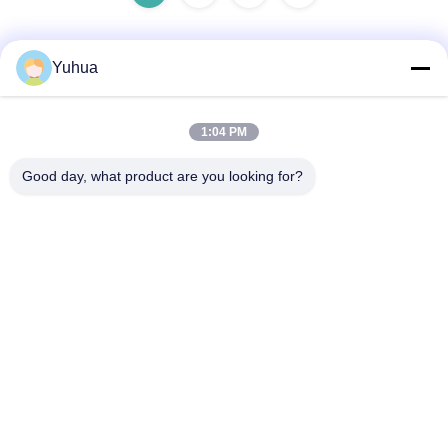
Yuhua
Schnelle Kontaktaufnahme
1:04 PM
Anschrift
Good day, what product are you looking for?
Guangdong Yuhua Spielkarten Co., Ltd. Hinzufügen: Nr. 26
Lixin 6th Road, Zengcheng District, Guangzhou
Tel.
86-18676880318
E-Mail-Adresse
yhprint@yuhuapuke.com
Datenschutzrichtlinie
|
Sitemap
| China gut Qualität