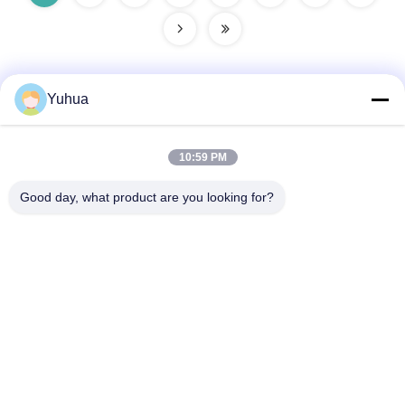
Yuhua
Schnelle Kontaktaufnahme
10:59 PM
Anschrift
Good day, what product are you looking for?
Guangdong Yuhua Spielkarten Co., Ltd. Hinzufügen: Nr. 26
Lixin 6th Road, Zengcheng District, Guangzhou
Tel.
86-18676880318
E-Mail-Adresse
yhprint@yuhuapuke.com