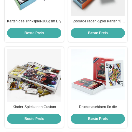
Karten des Trinkspiel-300gsm Diy
Zodiac-Fragen-Spiel Karten für
Jugendliche
Beste Preis
Beste Preis
Kinder-Spielkarten Custom
Druckmaschinen für die
Printing mit Deckel und Basis Box
Herstellung von Spielekarten
Custom Drinking Card Spiel mit
Beste Preis
Beste Preis
Schuss Gläser