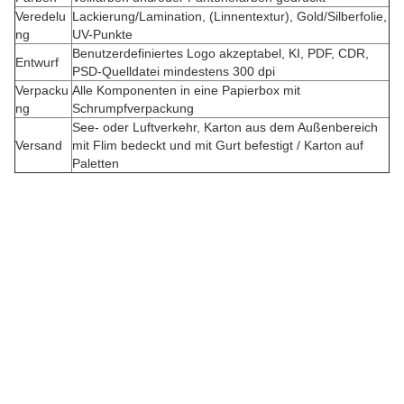
Veredelu
Lackierung/Lamination, (Linnentextur), Gold/Silberfolie,
ng
UV-Punkte
Benutzerdefiniertes Logo akzeptabel, KI, PDF, CDR,
Entwurf
PSD-Quelldatei mindestens 300 dpi
Verpacku
Alle Komponenten in eine Papierbox mit
ng
Schrumpfverpackung
See- oder Luftverkehr, Karton aus dem Außenbereich
Versand
mit Flim bedeckt und mit Gurt befestigt / Karton auf
B
Paletten
e
s
t
e
l
l
u
n
g
e
n