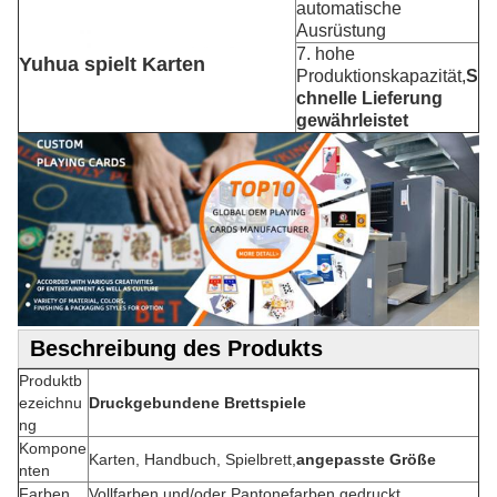
automatische
Ausrüstung
7. hohe
Yuhua spielt Karten
Produktionskapazität,
S
chnelle Lieferung
gewährleistet
Beschreibung des Produkts
Produktb
ezeichnu
Druckgebundene Brettspiele
ng
Kompone
Karten, Handbuch, Spielbrett,
angepasste Größe
nten
Farben
Vollfarben und/oder Pantonefarben gedruckt