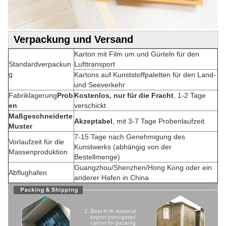
Verpackung und Versand
Karton mit Film um und Gürteln für den
Standardverpackun
Lufttransport
g
Kartons auf Kunststoffpaletten für den Land-
und Seeverkehr
Fabriklagerung
Prob
Kostenlos, nur für die Fracht
, 1-2 Tage
en
verschickt
Maßgeschneiderte
Akzeptabel
, mit 3-7 Tage Probenlaufzeit
Muster
7-15 Tage nach Genehmigung des
Vorlaufzeit für die
Kunstwerks (abhängig von der
Massenproduktion
Bestellmenge)
Guangzhou/Shenzhen/Hong Kong oder ein
Abflughafen
anderer Hafen in China