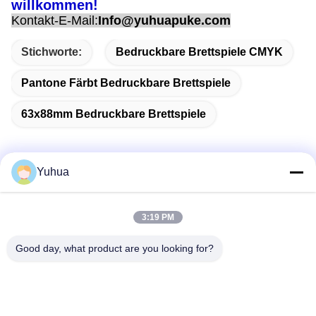
willkommen!
Kontakt-E-Mail:
Info@yuhuapuke.com
Stichworte:
Bedruckbare Brettspiele CMYK
Pantone Färbt Bedruckbare Brettspiele
63x88mm Bedruckbare Brettspiele
Yuhua
Schnelle Kontaktaufnahme
3:19 PM
Anschrift
Good day, what product are you looking for?
Guangdong Yuhua Spielkarten Co., Ltd. Hinzufügen: Nr. 26
Lixin 6th Road, Zengcheng District, Guangzhou
Tel.