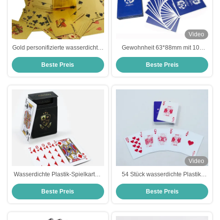
Video
Gold personifizierte wasserdichter
Gewohnheit 63*88mm mit 100
Plastikspielkarten 63*88mm
spielkarten Prozent-PVCs
Beste Preis
Beste Preis
wasserdichte Plastik
Video
Wasserdichte Plastik-Spielkarten
54 Stück wasserdichte Plastik-
mit individuellem Logo
Spielkarten mit normaler Tuckbox
Beste Preis
Beste Preis
Dauerhaftes arabisches PVC
63*88mm Wasserdicht