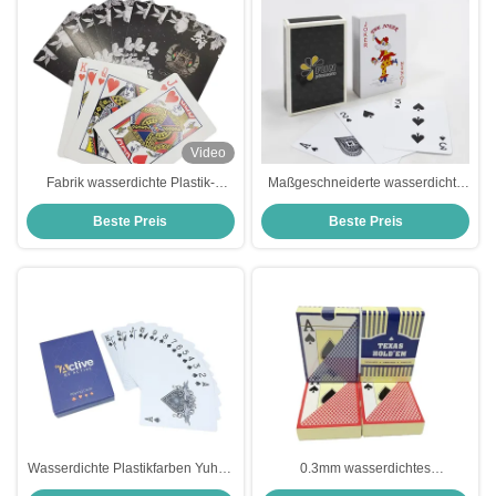
Video
Fabrik wasserdichte Plastik-
Maßgeschneiderte wasserdichte
Spielkarten Custom Printing
Plastik-Spielkarten mit eigener
Beste Preis
Beste Preis
Design langlebige arabische
Logo-Druck in großen Mengen
PVC-Spielkarten
Wasserdichte Plastikfarben Yuhua
0.3mm wasserdichtes
spielkarte-CMYK PMS
Plastikspielkarte Pantone-