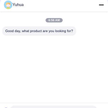
Yuhua
Schnelle Kontaktaufnahme
6:56 AM
Anschrift
Good day, what product are you looking for?
Guangdong Yuhua Spielkarten Co., Ltd. Hinzufügen: Nr. 26
Lixin 6th Road, Zengcheng District, Guangzhou
Tel.
86-18676880318
E-Mail-Adresse
yhprint@yuhuapuke.com
Datenschutzrichtlinie
|
Sitemap
| China gut Qualität
Kundenspezifische Spielkarten Lieferant. Urheberrecht © 2021-
2026 GUANGDONG YUHUA PLAYING CARDS CO.,LTD. - Alle.