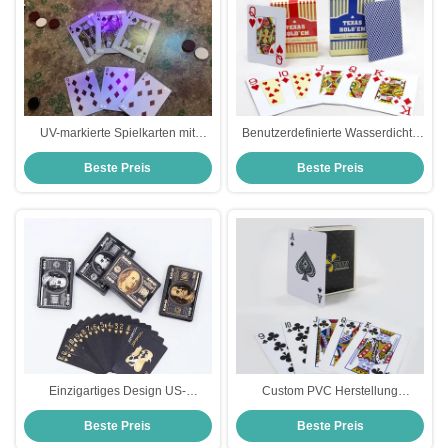
UV-markierte Spielkarten mit
Benutzerdefinierte Wasserdichte
umweltfreundlicher Tinte
Jumbo Schriftarten Casino
Beste Preis
Beste Preis
Spielkarten mit Box
Benutzerdefiniertes Logo CMYK
Einzigartiges Design US-
Custom PVC Herstellung
Dollarmuster Spielkarten
Werbung Poker Wasserdicht 100
Beste Preis
Beste Preis
Druckerei Dauerhaft Schwarz
Waschbare Plastik-Spielkarten
Kunststoff PVC Wasserdicht Poker