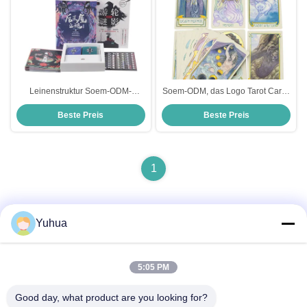
Leinenstruktur Soem-ODM-
Soem-ODM, das Logo Tarot Cards
Service Farben des Karton-Spiels
Affirmation CDR PSD druckt,
Beste Preis
Beste Preis
unterschiedlicher
fertigen kundenspezifisch an
1
Yuhua
Schnelle Kontaktaufnahme
5:05 PM
Anschrift
Good day, what product are you looking for?
Guangdong Yuhua Spielkarten Co., Ltd. Hinzufügen: Nr. 26