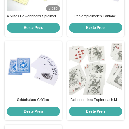
Video
4 Nines-Gewohnheits-Spielkarten
Papierspielkarten Pantone-
für Geschäfts-Ereignis-Spiele
Farbe54 mit dem 4 Klagen-
kundenspezifischen Logo
Beste Preis
Beste Preis
Schürhaken-Größen-
Farbenreiches Papier-nach Maß
Gewohnheits-Spielkarten mit 4
Spielkarten mit 4 Königen 54pcs
Eights 4 Nines 4 zehn
Beste Preis
Beste Preis