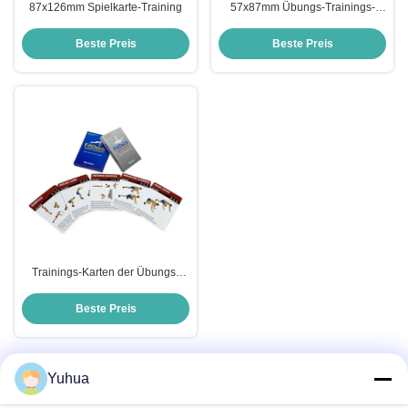
87x126mm Spielkarte-Training
57x87mm Übungs-Trainings-
Karten, Soem-Körpergewicht-
Übungs-Karten
Beste Preis
Beste Preis
Trainings-Karten der Übungs-
350gsm, körperliche
Verfassungs-Karte lackierend
Beste Preis
Yuhua