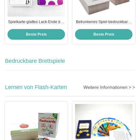
Spielkarte-glattes Lack-Ende des
Betrunkenes Spiel-bedruckbares
Papier-400gsm für Grafik-Spiel
Soems Spielkarte farbenreiches
Drucken
Beste Preis
Beste Preis
Bedruckbare Brettspiele
Lernen von Flash-Karten
Weitere Informationen > >