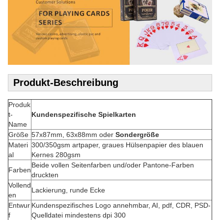
Produkt-Beschreibung
Produk
t-
Kundenspezifische Spielkarten
Name
Größe
57x87mm, 63x88mm oder
Sondergröße
Materi
300/350gsm artpaper, graues Hülsenpapier des blauen
al
Kernes 280gsm
Beide vollen Seitenfarben und/oder Pantone-Farben
Farben
druckten
Vollend
Lackierung, runde Ecke
en
Entwur
Kundenspezifisches Logo annehmbar, AI, pdf, CDR, PSD-
f
Quelldatei mindestens dpi 300