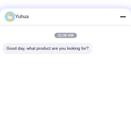
Yuhua
Schnelle Kontaktaufnahme
11:36 AM
Anschrift
Good day, what product are you looking for?
Guangdong Yuhua Spielkarten Co., Ltd. Hinzufügen: Nr. 26
Lixin 6th Road, Zengcheng District, Guangzhou
Tel.
86-18676880318
E-Mail-Adresse
yhprint@yuhuapuke.com
Datenschutzrichtlinie
|
Sitemap
| China gut Qualität