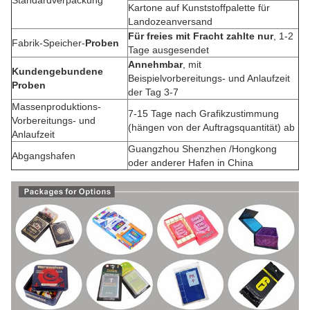
Standardverpackung
Kartone auf Kunststoffpalette für
Landozeanversand
Für freies mit Fracht zahlte nur
, 1-2
Fabrik-Speicher-
Proben
Tage ausgesendet
Annehmbar
, mit
Kundengebundene
Beispielvorbereitungs- und Anlaufzeit
Proben
der Tag 3-7
Massenproduktions-
7-15 Tage nach Grafikzustimmung
Vorbereitungs- und
(hängen von der Auftragsquantität) ab
Anlaufzeit
Guangzhou Shenzhen /Hongkong
Abgangshafen
oder anderer Hafen in China