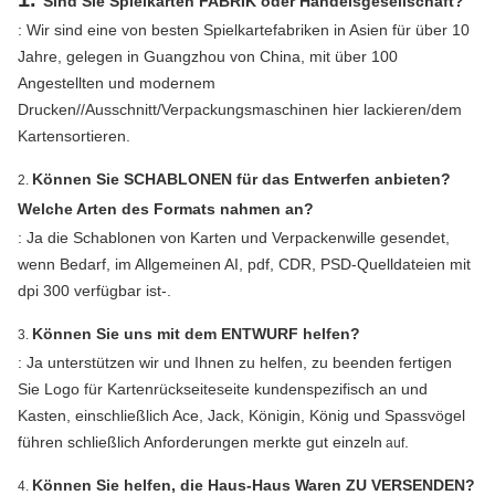
Sind Sie Spielkarten FABRIK oder Handelsgesellschaft?
: Wir sind eine von besten Spielkartefabriken in Asien für über 10
Jahre, gelegen in Guangzhou von China, mit über 100
Angestellten und modernem
Drucken//Ausschnitt/Verpackungsmaschinen hier lackieren/dem
Kartensortieren.
Können Sie SCHABLONEN für das Entwerfen anbieten?
2.
Welche Arten des Formats nahmen an?
: Ja die Schablonen von Karten und Verpackenwille gesendet,
wenn Bedarf, im Allgemeinen AI, pdf, CDR, PSD-Quelldateien mit
dpi 300 verfügbar ist-.
Können Sie uns mit dem ENTWURF helfen?
3.
: Ja unterstützen wir und Ihnen zu helfen, zu beenden fertigen
Sie Logo für Kartenrückseiteseite kundenspezifisch an und
Kasten, einschließlich Ace, Jack, Königin, König und Spassvögel
führen schließlich Anforderungen
merkte gut
einzeln
.
auf
Können Sie helfen, die Haus-Haus Waren ZU VERSENDEN?
4.