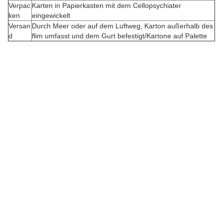
Verpac
Karten in Papierkasten mit dem Cellopsychiater
ken
eingewickelt
K
Versan
Durch Meer oder auf dem Luftweg, Karton außerhalb des
d
flim umfasst und dem Gurt befestigt/Kartone auf Palette
u
n
d
e
n
g
e
b
u
n
d
e
n
e
r
A
u