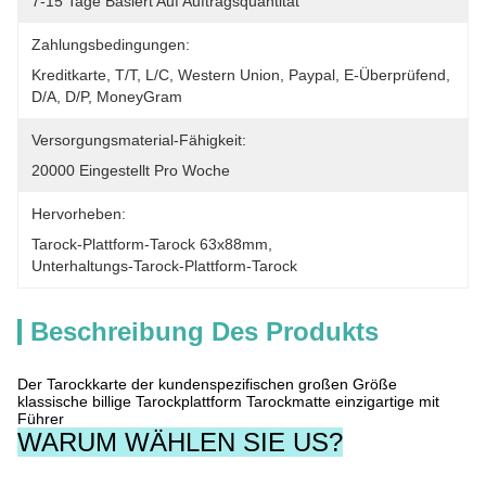
7-15 Tage Basiert Auf Auftragsquantität
Zahlungsbedingungen:
Kreditkarte, T/T, L/C, Western Union, Paypal, E-Überprüfend, 
D/A, D/P, MoneyGram
Versorgungsmaterial-Fähigkeit:
20000 Eingestellt Pro Woche
Hervorheben:
Tarock-Plattform-Tarock 63x88mm
, 
Unterhaltungs-Tarock-Plattform-Tarock
Beschreibung Des Produkts
Der Tarockkarte der kundenspezifischen großen Größe
klassische billige Tarockplattform Tarockmatte einzigartige mit
Führer
WARUM WÄHLEN SIE US?