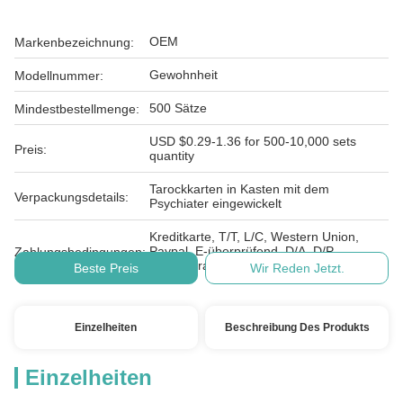
OEM
Markenbezeichnung:
Gewohnheit
Modellnummer:
500 Sätze
Mindestbestellmenge:
USD $0.29-1.36 for 500-10,000 sets
Preis:
quantity
Tarockkarten in Kasten mit dem
Verpackungsdetails:
Psychiater eingewickelt
Kreditkarte, T/T, L/C, Western Union,
Paypal, E-überprüfend, D/A, D/P,
Zahlungsbedingungen:
MoneyGram
Beste Preis
Wir Reden Jetzt.
Einzelheiten
Beschreibung Des Produkts
Einzelheiten