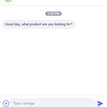
Schnelle Kontaktaufnahme
1:55 PM
Anschrift
Good day, what product are you looking for?
Guangdong Yuhua Spielkarten Co., Ltd. Hinzufügen: Nr. 26
Lixin 6th Road, Zengcheng District, Guangzhou
Tel.
86-18676880318
E-Mail-Adresse
yhprint@yuhuapuke.com
Datenschutzrichtlinie
|
Sitemap
| China gut Qualität
Kundenspezifische Spielkarten Lieferant. Urheberrecht © 2021-
2026 GUANGDONG YUHUA PLAYING CARDS CO.,LTD. - Alle.
Alle Rechte vorbehalten.