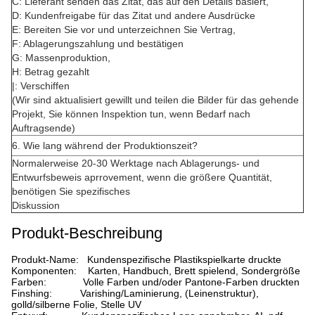
C: Lieferant senden das Zitat, das auf den Details basiert,
D: Kundenfreigabe für das Zitat und andere Ausdrücke
E: Bereiten Sie vor und unterzeichnen Sie Vertrag,
F: Ablagerungszahlung und bestätigen
G: Massenproduktion,
H: Betrag gezahlt
|: Verschiffen
(Wir sind aktualisiert gewillt und teilen die Bilder für das gehende
Projekt, Sie können Inspektion tun, wenn Bedarf nach
Auftragsende)
6. Wie lang während der Produktionszeit?
Normalerweise 20-30 Werktage nach Ablagerungs- und
Entwurfsbeweis aprrovement, wenn die größere Quantität,
benötigen Sie spezifisches
Diskussion
Produkt-Beschreibung
Produkt-Name: Kundenspezifische Plastikspielkarte druckte
Komponenten: Karten, Handbuch, Brett spielend, Sondergröße
Farben: Volle Farben und/oder Pantone-Farben druckten
Finshing: Varishing/Laminierung, (Leinenstruktur),
golld/silberne Folie, Stelle UV