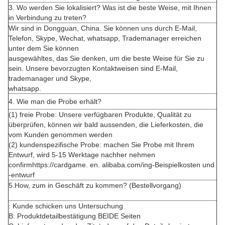
3. Wo werden Sie lokalisiert? Was ist die beste Weise, mit Ihnen
in Verbindung zu treten?
Wir sind in Dongguan, China. Sie können uns durch E-Mail,
Telefon, Skype, Wechat, whatsapp, Trademanager erreichen
unter dem Sie können
ausgewähltes, das Sie denken, um die beste Weise für Sie zu
sein. Unsere bevorzugten Kontaktweisen sind E-Mail,
trademanager und Skype,
whatsapp.
4. Wie man die Probe erhält?
(1) freie Probe: Unsere verfügbaren Produkte, Qualität zu
überprüfen, können wir bald aussenden, die Lieferkosten, die
vom Kunden genommen werden
(2) kundenspezifische Probe: machen Sie Probe mit Ihrem
Entwurf, wird 5-15 Werktage nachher nehmen
confirmhttps://cardgame. en. alibaba.com/ing-Beispielkosten und
-entwurf
5.How, zum in Geschäft zu kommen? (Bestellvorgang)
: Kunde schicken uns Untersuchung
B: Produktdetailbestätigung BEIDE Seiten