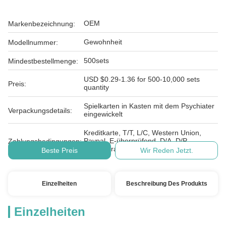
OEM
Markenbezeichnung:
Gewohnheit
Modellnummer:
500sets
Mindestbestellmenge:
USD $0.29-1.36 for 500-10,000 sets
Preis:
quantity
Spielkarten in Kasten mit dem Psychiater
Verpackungsdetails:
eingewickelt
Kreditkarte, T/T, L/C, Western Union,
Paypal, E-überprüfend, D/A, D/P,
Zahlungsbedingungen:
MoneyGram
Beste Preis
Wir Reden Jetzt.
Einzelheiten
Beschreibung Des Produkts
Einzelheiten