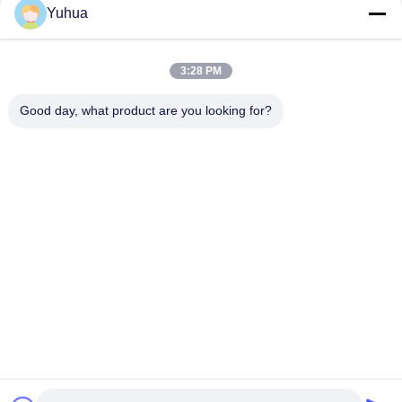
Yuhua
Schnelle Kontaktaufnahme
3:28 PM
Anschrift
Good day, what product are you looking for?
Guangdong Yuhua Spielkarten Co., Ltd. Hinzufügen: Nr. 26
Lixin 6th Road, Zengcheng District, Guangzhou
Tel.
86-18676880318
E-Mail-Adresse
yhprint@yuhuapuke.com
Datenschutzrichtlinie
|
Sitemap
| China gut Qualität
Kundenspezifische Spielkarten Lieferant. Urheberrecht © 2021-
2026 GUANGDONG YUHUA PLAYING CARDS CO.,LTD. - Alle.