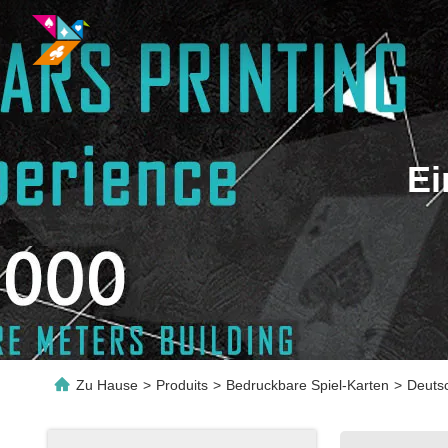
Ei
Zu Hause
>
Produits
>
Bedruckbare Spiel-Karten
>
Deuts