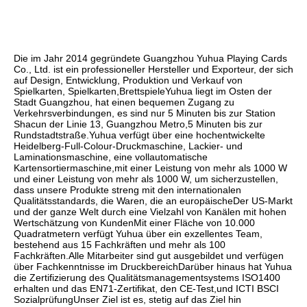
Die im Jahr 2014 gegründete Guangzhou Yuhua Playing Cards 
Co., Ltd. ist ein professioneller Hersteller und Exporteur, der sich 
auf Design, Entwicklung, Produktion und Verkauf von 
Spielkarten, Spielkarten,BrettspieleYuhua liegt im Osten der 
Stadt Guangzhou, hat einen bequemen Zugang zu 
Verkehrsverbindungen, es sind nur 5 Minuten bis zur Station 
Shacun der Linie 13, Guangzhou Metro,5 Minuten bis zur 
Rundstadtstraße.Yuhua verfügt über eine hochentwickelte 
Heidelberg-Full-Colour-Druckmaschine, Lackier- und 
Laminationsmaschine, eine vollautomatische 
Kartensortiermaschine,mit einer Leistung von mehr als 1000 W 
und einer Leistung von mehr als 1000 W, um sicherzustellen, 
dass unsere Produkte streng mit den internationalen 
Qualitätsstandards, die Waren, die an europäischeDer US-Markt 
und der ganze Welt durch eine Vielzahl von Kanälen mit hohen 
Wertschätzung von KundenMit einer Fläche von 10.000 
Quadratmetern verfügt Yuhua über ein exzellentes Team, 
bestehend aus 15 Fachkräften und mehr als 100 
Fachkräften.Alle Mitarbeiter sind gut ausgebildet und verfügen 
über Fachkenntnisse im DruckbereichDarüber hinaus hat Yuhua 
die Zertifizierung des Qualitätsmanagementsystems ISO1400 
erhalten und das EN71-Zertifikat, den CE-Test,und ICTI BSCI 
SozialprüfungUnser Ziel ist es, stetig auf das Ziel hin 