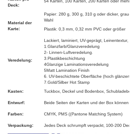
54 Karten, 100 Karten, 200 Karten oder mehr, 
Deck:
Papier: 280 g, 300 g, 310 g oder dicker, graue
Wahl
Material der
Karte:
Plastik: 0,3 mm, 0,32 mm PVC oder größer
Lackiert, laminiert, UV-geprägt, Leinentextur, G
1.Glanzfarb/Glanzveredelung
2- Linnen-Luftveredelung.
3.Plastikbeschichtung
Veredelung:
4Glanzige Laminationsveredelung
5Matt Lamination Finish
6. UV-beschichtete Oberfläche (hoch glänzend)
7.Gold/Silber Hot Stamp
Kasten:
Tuckbox, Deckel und Bodenbox, Schubladebox, 
Entwurf:
Beide Seiten der Karten und der Box können 
Farben:
CMYK, PMS ((Pantone Matching System)
Verpackung:
Jedes Deck schrumpft verpackt, 100-200 Decks