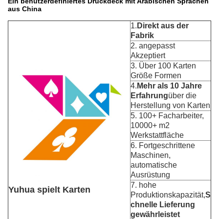
Ein benutzerdefiniertes Druckdeck mit Arabischen Sprachen
aus China
1.
Direkt aus der
Fabrik
2. angepasst
Akzeptiert
3. Über 100 Karten
Größe Formen
4.
Mehr als 10 Jahre
Erfahrung
über die
Herstellung von Karten
5. 100+ Facharbeiter,
10000+ m2
Werkstattfläche
6. Fortgeschrittene
Maschinen,
automatische
Ausrüstung
7. hohe
Yuhua spielt Karten
Produktionskapazität,
S
chnelle Lieferung
gewährleistet