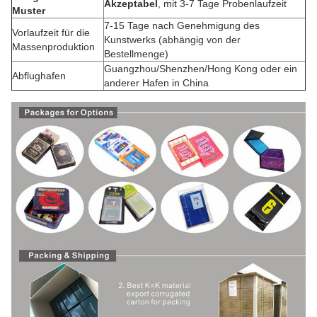
Akzeptabel
, mit 3-7 Tage Probenlaufzeit
Muster
7-15 Tage nach Genehmigung des
Vorlaufzeit für die
Kunstwerks (abhängig von der
Massenproduktion
Bestellmenge)
Guangzhou/Shenzhen/Hong Kong oder ein
Abflughafen
anderer Hafen in China