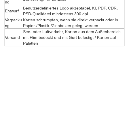
ng
Benutzerdefiniertes Logo akzeptabel, KI, PDF, CDR,
Entwurf
PSD-Quelldatei mindestens 300 dpi
Verpacku
Karten schrumpfen, wenn sie direkt verpackt oder in
B
ng
Papier-/Plastik-/Zinnboxen gelegt werden
See- oder Luftverkehr, Karton aus dem Außenbereich
e
Versand
mit Flim bedeckt und mit Gurt befestigt / Karton auf
s
Paletten
t
e
l
l
u
n
g
e
n
s
i
n
d