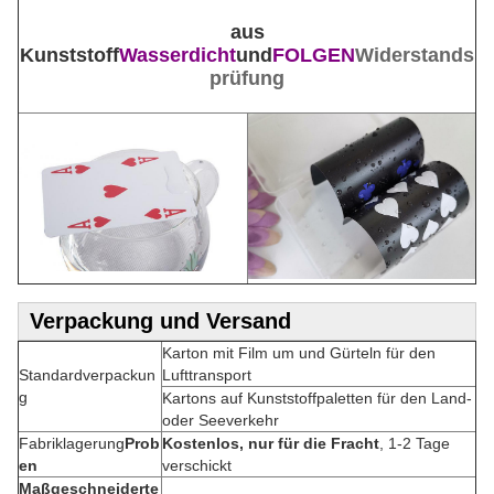
aus
Kunststoff
Wasserdicht
und
FOLGEN
Widerstands
prüfung
Verpackung und Versand
Karton mit Film um und Gürteln für den
Standardverpackun
Lufttransport
g
Kartons auf Kunststoffpaletten für den Land-
oder Seeverkehr
Fabriklagerung
Prob
Kostenlos, nur für die Fracht
, 1-2 Tage
en
verschickt
Maßgeschneiderte