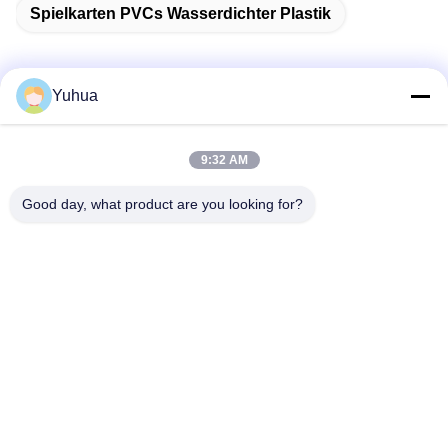
Spielkarten PVCs Wasserdichter Plastik
Yuhua
Schnelle Kontaktaufnahme
9:32 AM
Anschrift
Good day, what product are you looking for?
Guangdong Yuhua Spielkarten Co., Ltd. Hinzufügen: Nr. 26
Lixin 6th Road, Zengcheng District, Guangzhou
Tel.
86-18676880318
E-Mail-Adresse
yhprint@yuhuapuke.com