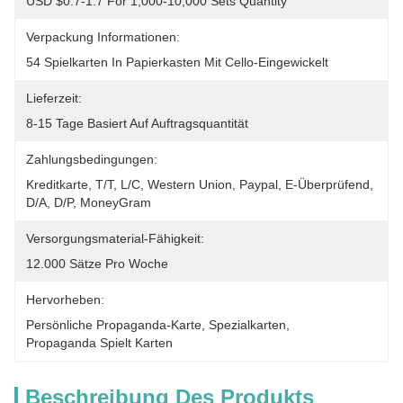
USD $0.7-1.7 For 1,000-10,000 Sets Quantity
Verpackung Informationen:
54 Spielkarten In Papierkasten Mit Cello-Eingewickelt
Lieferzeit:
8-15 Tage Basiert Auf Auftragsquantität
Zahlungsbedingungen:
Kreditkarte, T/T, L/C, Western Union, Paypal, E-Überprüfend, 
D/A, D/P, MoneyGram
Versorgungsmaterial-Fähigkeit:
12.000 Sätze Pro Woche
Hervorheben:
Persönliche Propaganda-Karte
, 
Spezialkarten
, 
Propaganda Spielt Karten
Beschreibung Des Produkts