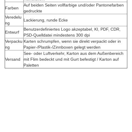
Auf beiden Seiten vollfarbige und/oder Pantonefarben
Farben
gedruckte
Veredelu
Lackierung, runde Ecke
ng
Benutzerdefiniertes Logo akzeptabel, KI, PDF, CDR,
Entwurf
PSD-Quelldatei mindestens 300 dpi
Verpacku
Karten schrumpfen, wenn sie direkt verpackt oder in
B
ng
Papier-/Plastik-/Zinnboxen gelegt werden
See- oder Luftverkehr, Karton aus dem Außenbereich
e
Versand
mit Flim bedeckt und mit Gurt befestigt / Karton auf
s
Paletten
t
e
l
l
u
n
g
e
n
s