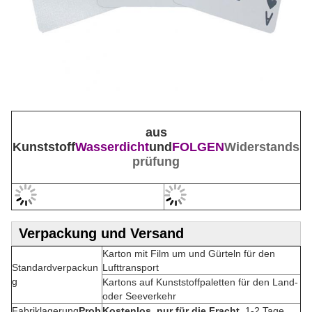
aus
Kunststoff
Wasserdicht
und
FOLGEN
Widerstands
prüfung
Verpackung und Versand
Karton mit Film um und Gürteln für den
Standardverpackun
Lufttransport
g
Kartons auf Kunststoffpaletten für den Land-
oder Seeverkehr
Fabriklagerung
Prob
Kostenlos, nur für die Fracht
, 1-2 Tage