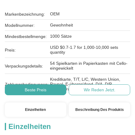
OEM
Markenbezeichnung:
Gewohnheit
Modellnummer:
1000 Sätze
Mindestbestellmenge:
USD $0.7-1.7 for 1,000-10,000 sets
Preis:
quantity
54 Spielkarten in Papierkasten mit Cello-
Verpackungsdetails:
eingewickelt
Kreditkarte, T/T, L/C, Western Union,
Paypal, E-überprüfend, D/A, D/P,
Zahlungsbedingungen:
MoneyGram
Beste Preis
Wir Reden Jetzt.
Einzelheiten
Beschreibung Des Produkts
Einzelheiten