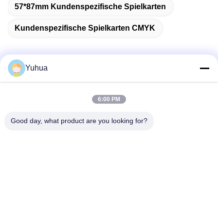
57*87mm Kundenspezifische Spielkarten
Kundenspezifische Spielkarten CMYK
Yuhua
Schnelle Kontaktaufnahme
6:00 PM
Anschrift
Good day, what product are you looking for?
Guangdong Yuhua Spielkarten Co., Ltd. Hinzufügen: Nr. 26
Lixin 6th Road, Zengcheng District, Guangzhou
Tel.
86-18676880318
E-Mail-Adresse
yhprint@yuhuapuke.com