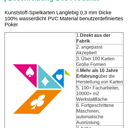
Kunststoff-Spielkarten Langlebig 0,3 mm Dicke
100% wasserdicht PVC Material benutzerdefiniertes
Poker
1.
Direkt aus der
Fabrik
2. angepasst
Akzeptiert
3. Über 100 Karten
Größe Formen
4.
Mehr als 10 Jahre
Erfahrung
über die
Herstellung von Karten
5. 100+ Facharbeiter,
10000+ m2
Werkstattfläche
6. Fortgeschrittene
Maschinen,
automatische
Ausrüstung