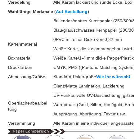
Veredelung
Alle Karten lackiert und runde Ecke, Box la
Wahlfähige Merkmale (
Auf Bestellung
)
Brillendes/mattes Kunstpapier (250/300/35
Blau/grau/schwarzes Kernpapier (280/300
0PVC mit einer Dicke von 0,32 mm
Kartenmaterial
Weiße Karte, die zusammengebaut wird (2
Boxmaterial
Weiße Karte/1-4 mm dicke Pappe/Plastik/
In
Druckfarben
CMYK, PMS ((Pantone Matching System)
Abmessung/Größe
Standard-Pokergröße
Wie Ihr wünscht
Glanz/Matte Lamination, Lackierung
UV-Punkte, volle UV-Beschichtung, glitzer
Oberflächenbearbei
Warmdruck (Gold, Silber, Roségold, Bronze
tung
Ausprägung, Abprägung, Textur usw.
Versammlung
Alle Karten in eine individuell angepasste