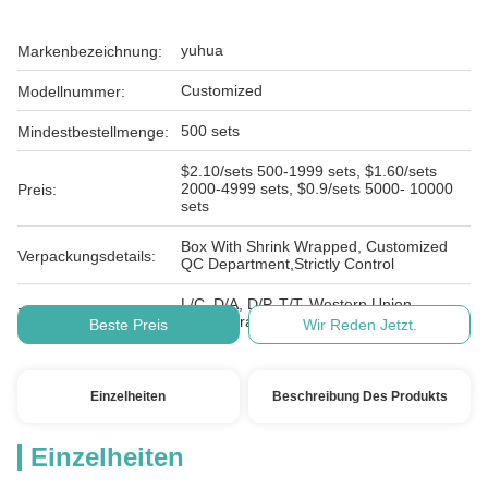
yuhua
Markenbezeichnung:
Customized
Modellnummer:
500 sets
Mindestbestellmenge:
$2.10/sets 500-1999 sets, $1.60/sets
2000-4999 sets, $0.9/sets 5000- 10000
Preis:
sets
Box With Shrink Wrapped, Customized
Verpackungsdetails:
QC Department,Strictly Control
L/C, D/A, D/P, T/T, Western Union,
Zahlungsbedingungen:
MoneyGram
Beste Preis
Wir Reden Jetzt.
Einzelheiten
Beschreibung Des Produkts
Einzelheiten