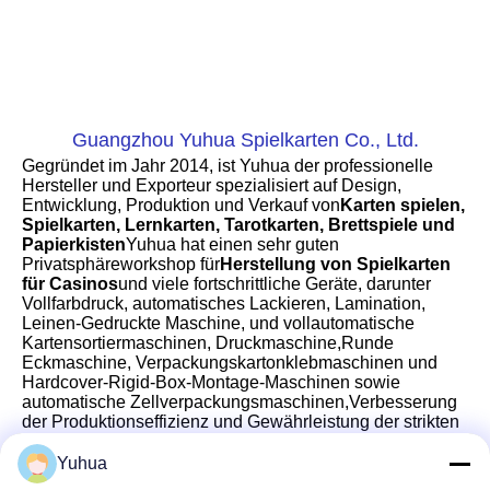
Guangzhou Yuhua Spielkarten Co., Ltd.
Gegründet im Jahr 2014, ist Yuhua der professionelle 
Hersteller und Exporteur spezialisiert auf Design, 
Entwicklung, Produktion und Verkauf von
Karten spielen, 
Spielkarten, Lernkarten, Tarotkarten, Brettspiele und 
Papierkisten
Yuhua hat einen sehr guten 
Privatsphäreworkshop für
Herstellung von Spielkarten 
für Casinos
und viele fortschrittliche Geräte, darunter 
Vollfarbdruck, automatisches Lackieren, Lamination, 
Leinen-Gedruckte Maschine, und vollautomatische 
Kartensortiermaschinen, Druckmaschine,Runde 
Eckmaschine, Verpackungskartonklebmaschinen und 
Hardcover-Rigid-Box-Montage-Maschinen sowie 
automatische Zellverpackungsmaschinen,Verbesserung 
der Produktionseffizienz und Gewährleistung der strikten 
Einhaltung internationaler Qualitätsstandards. Die
Waren, 
die auf den europäischen, US-amerikanischen und 
Yuhua
weltweiten Markt verkauft werden
Die Produkte werden 