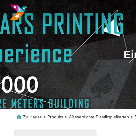
Ei
Zu Hause
>
Produits
>
Wasserdichte Plastikspielkarten
>