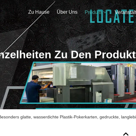
Zu Hause
Über Uns
Produits
nzelheiten Zu Den Produk
Besonders glatte, wasserdichte Plastik-Pokerkarten, gedruckte, langl