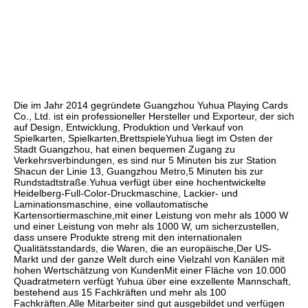
Die im Jahr 2014 gegründete Guangzhou Yuhua Playing Cards 
Co., Ltd. ist ein professioneller Hersteller und Exporteur, der sich 
auf Design, Entwicklung, Produktion und Verkauf von 
Spielkarten, Spielkarten,BrettspieleYuhua liegt im Osten der 
Stadt Guangzhou, hat einen bequemen Zugang zu 
Verkehrsverbindungen, es sind nur 5 Minuten bis zur Station 
Shacun der Linie 13, Guangzhou Metro,5 Minuten bis zur 
Rundstadtstraße.Yuhua verfügt über eine hochentwickelte 
Heidelberg-Full-Color-Druckmaschine, Lackier- und 
Laminationsmaschine, eine vollautomatische 
Kartensortiermaschine,mit einer Leistung von mehr als 1000 W 
und einer Leistung von mehr als 1000 W, um sicherzustellen, 
dass unsere Produkte streng mit den internationalen 
Qualitätsstandards, die Waren, die an europäische,Der US-
Markt und der ganze Welt durch eine Vielzahl von Kanälen mit 
hohen Wertschätzung von KundenMit einer Fläche von 10.000 
Quadratmetern verfügt Yuhua über eine exzellente Mannschaft, 
bestehend aus 15 Fachkräften und mehr als 100 
Fachkräften.Alle Mitarbeiter sind gut ausgebildet und verfügen 