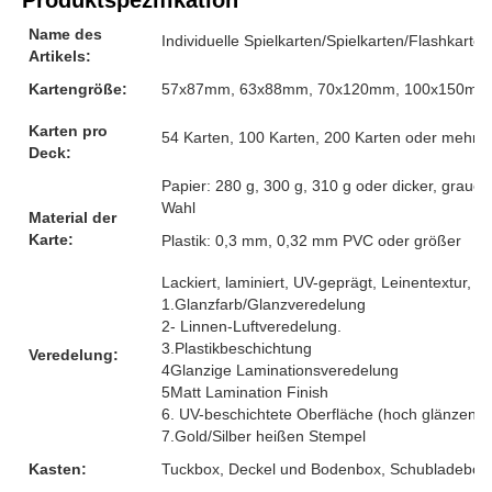
Name des
Individuelle Spielkarten/Spielkarten/Flashkarten
Artikels:
Kartengröße:
57x87mm, 63x88mm, 70x120mm, 100x150mm o
Karten pro
54 Karten, 100 Karten, 200 Karten oder mehr, 
Deck:
Papier: 280 g, 300 g, 310 g oder dicker, graue
Wahl
Material der
Karte:
Plastik: 0,3 mm, 0,32 mm PVC oder größer
Lackiert, laminiert, UV-geprägt, Leinentextur, G
1.Glanzfarb/Glanzveredelung
2- Linnen-Luftveredelung.
3.Plastikbeschichtung
Veredelung:
4Glanzige Laminationsveredelung
5Matt Lamination Finish
6. UV-beschichtete Oberfläche (hoch glänzend)
7.Gold/Silber heißen Stempel
Kasten:
Tuckbox, Deckel und Bodenbox, Schubladebox, 