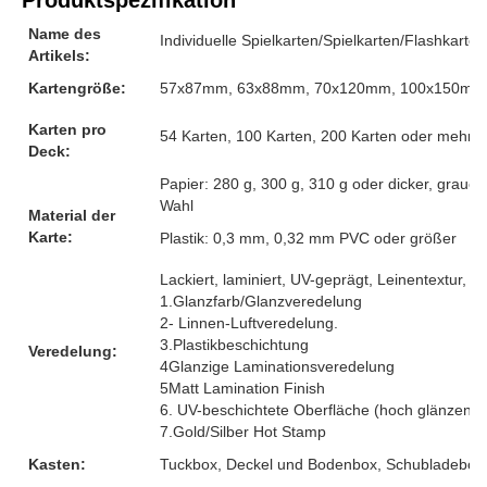
Name des
Individuelle Spielkarten/Spielkarten/Flashkarten
Artikels:
Kartengröße:
57x87mm, 63x88mm, 70x120mm, 100x150mm o
Karten pro
54 Karten, 100 Karten, 200 Karten oder mehr, 
Deck:
Papier: 280 g, 300 g, 310 g oder dicker, graue
Wahl
Material der
Karte:
Plastik: 0,3 mm, 0,32 mm PVC oder größer
Lackiert, laminiert, UV-geprägt, Leinentextur, G
1.Glanzfarb/Glanzveredelung
2- Linnen-Luftveredelung.
3.Plastikbeschichtung
Veredelung:
4Glanzige Laminationsveredelung
5Matt Lamination Finish
6. UV-beschichtete Oberfläche (hoch glänzend)
7.Gold/Silber Hot Stamp
Kasten:
Tuckbox, Deckel und Bodenbox, Schubladebox, 