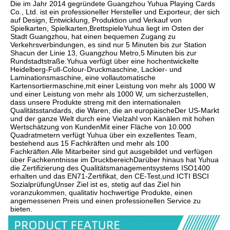
Die im Jahr 2014 gegründete Guangzhou Yuhua Playing Cards 
Co., Ltd. ist ein professioneller Hersteller und Exporteur, der sich 
auf Design, Entwicklung, Produktion und Verkauf von 
Spielkarten, Spielkarten,BrettspieleYuhua liegt im Osten der 
Stadt Guangzhou, hat einen bequemen Zugang zu 
Verkehrsverbindungen, es sind nur 5 Minuten bis zur Station 
Shacun der Linie 13, Guangzhou Metro,5 Minuten bis zur 
Rundstadtstraße.Yuhua verfügt über eine hochentwickelte 
Heidelberg-Full-Colour-Druckmaschine, Lackier- und 
Laminationsmaschine, eine vollautomatische 
Kartensortiermaschine,mit einer Leistung von mehr als 1000 W 
und einer Leistung von mehr als 1000 W, um sicherzustellen, 
dass unsere Produkte streng mit den internationalen 
Qualitätsstandards, die Waren, die an europäischeDer US-Markt 
und der ganze Welt durch eine Vielzahl von Kanälen mit hohen 
Wertschätzung von KundenMit einer Fläche von 10.000 
Quadratmetern verfügt Yuhua über ein exzellentes Team, 
bestehend aus 15 Fachkräften und mehr als 100 
Fachkräften.Alle Mitarbeiter sind gut ausgebildet und verfügen 
über Fachkenntnisse im DruckbereichDarüber hinaus hat Yuhua 
die Zertifizierung des Qualitätsmanagementsystems ISO1400 
erhalten und das EN71-Zertifikat, den CE-Test,und ICTI BSCI 
SozialprüfungUnser Ziel ist es, stetig auf das Ziel hin 
voranzukommen, qualitativ hochwertige Produkte, einen 
angemessenen Preis und einen professionellen Service zu 
bieten.