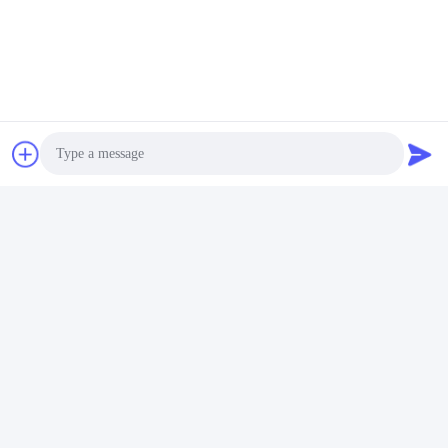
Häufig gestellte Fragen
Photo
1Gibt es Muster von Ihren Karten?
Video Call
Ja, wir schicken Ihnen gerne Muster unserer Karten.
Schicken Sie uns einfach eine Anfrage und wir schicken sie
Audio Call
Ihnen sofort.
2Muss ich für die Probe bezahlen?
Spotsampeln sind kostenlos, nur der Versand wird bezahlt.