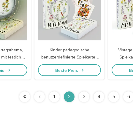
ertagsthema,
Kinder pädagogische
Vintage
 mit festlichem
benutzerdefinierte Spielkarten
Spielka
ches Drucken
mit Alphabet-Lernthema bunte
klassische
eis
Beste Preis
B
verpackung
lustige Gestaltung für Kinder
und Pre
Spiel
1
2
3
4
5
6