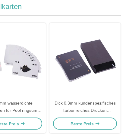
lkarten
mm wasserdichte
Dick 0.3mm kundenspezifisches
ten für Pool ringsum
farbenreiches Drucken
ckvollenden
Spielkarte-CMYK
este Preis
Beste Preis