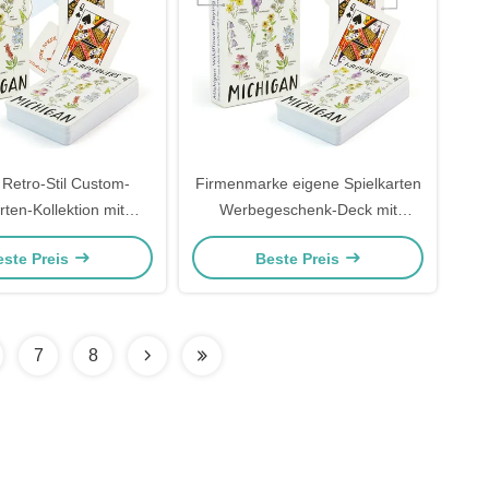
 Retro-Stil Custom-
Firmenmarke eigene Spielkarten
rten-Kollektion mit
Werbegeschenk-Deck mit
n antiken Kunstwerken
Firmenlogo-Druck und eigene
este Preis
Beste Preis
mium-Papier-Stock
Verpackung
7
8