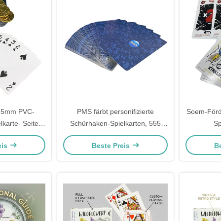
.35mm PVC-
PMS färbt personifizierte
Soem-Förd
karte- Seiten
Schürhaken-Spielkarten, 555
Sp
kt
Spielkarten mit 100 Karten-
Oberfläche
eis
Beste Preis
B
Formen