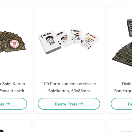
 Spiel-Karten
100 Form-kundenspezifische
Diale
ntwurf spielt
Spielkarten, 63x88mm
Sondergrö
Plastikschürhaken-Karten
75x11
eis
Beste Preis
B