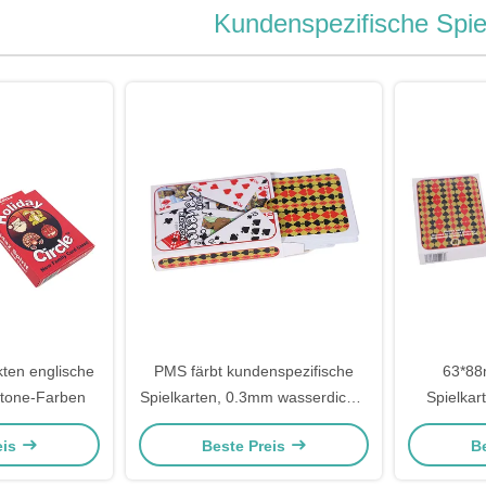
Kundenspezifische Spie
ten englische
PMS färbt kundenspezifische
63*88
ntone-Farben
Spielkarten, 0.3mm wasserdichte
Spielkar
Schürhaken-Karten
E
eis
Beste Preis
B