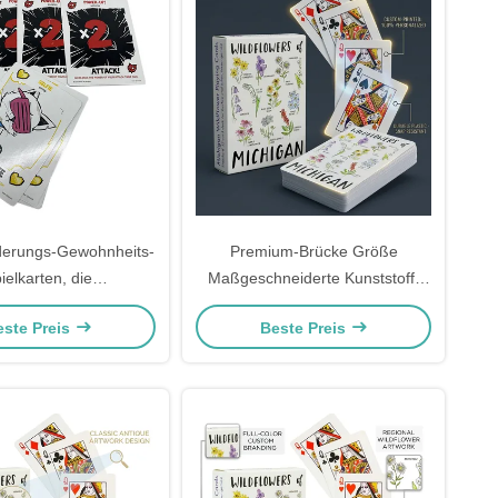
erungs-Gewohnheits-
Premium-Brücke Größe
ielkarten, die
Maßgeschneiderte Kunststoff-
nveredelung lackieren
Spielkarten Professionelle Deck
este Preis
Beste Preis
mit Custom-Logo-Druck und
langlebige Tuck-Box