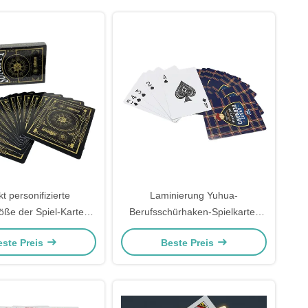
kt personifizierte
Laminierung Yuhua-
ße der Spiel-Karten
Berufsschürhaken-Spielkarte-
5mm 100x150mm
kundenspezifisches Logo
este Preis
Beste Preis