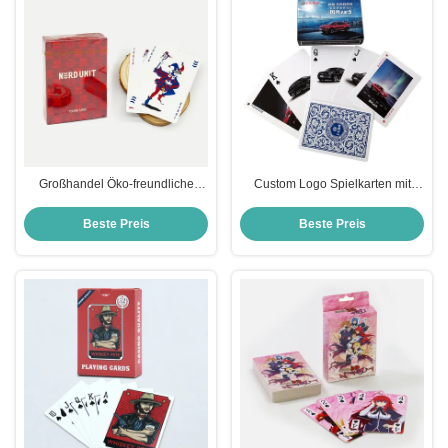
Großhandel Öko-freundliche
Custom Logo Spielkarten mit
Doppelseitige 57x87mm
310gm Schwarz Kernpapier in
benutzerdefinierte Spielkarten für
57*87mm Größe für Werbe- und
Beste Preis
Beste Preis
persönliche Poker- und
Gaming-Nutzung
Spielnutzung