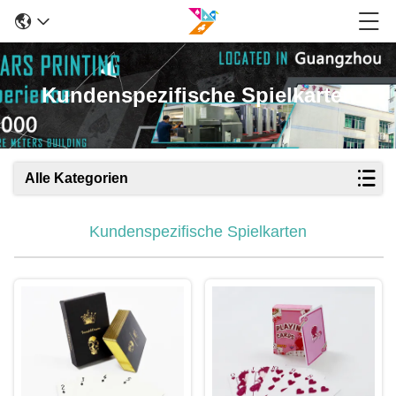
Kundenspezifische Spielkarten
Alle Kategorien
Kundenspezifische Spielkarten