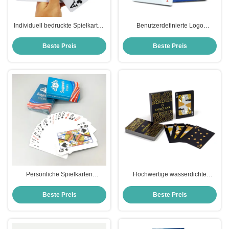
Individuell bedruckte Spielkarten
Benutzerdefinierte Logo
und Kartenspiele mit individueller
Pokerkarten mit
Größe, hochwertigem Papier und
umweltfreundlichem Papier und
Beste Preis
Beste Preis
Vollfarbdruck
doppelseitigem Druck für
Werbezwecke
Persönliche Spielkarten
Hochwertige wasserdichte
Persönliche Pokerkarten mit UV-
Spielkarten mit persönlichem
Papier Öko-freundlich und
Logo und langlebigem Kunststoff
Beste Preis
Beste Preis
individuell