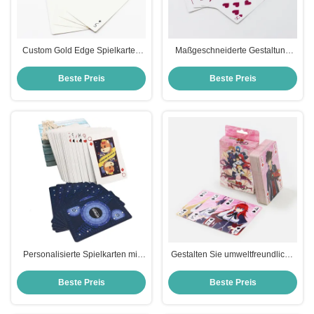
Custom Gold Edge Spielkarten
Maßgeschneiderte Gestaltung
mit personalisiertem Design und
Umweltschonende 63x88mm
umweltfreundlichem Material für
Größe Spielkarten und
Beste Preis
Beste Preis
Partys und Promotionen
Spielkarten für persönliche
Verwendung
Personalisierte Spielkarten mit
Gestalten Sie umweltfreundliche
CMYK/Pantone Farben und
63 x 88 mm große Spielkarten
umweltfreundlichen Materialien
individuell für Partys und
Beste Preis
Beste Preis
Geschenke