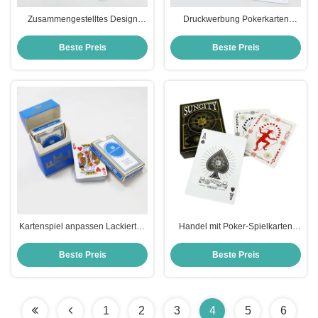
Zusammengestelltes Design
Druckwerbung Pokerkarten
Spielkartenherstellung für
Langlebige Casino-Grad
Fußballstar Match Attax Casual
Deutschland Schwarz-Kern-
Beste Preis
Beste Preis
Games
Papier-Spielkarten
Kartenspiel anpassen Lackiertes
Handel mit Poker-Spielkarten
Privatetikett Zwei Decks
Original mit Luxus-Goldfolie
Kartenspiel mit Box
Beste Preis
Beste Preis
1
2
3
4
5
6