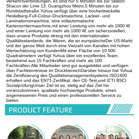
Verkehrsverbindungen, es sind nur 5 Minuten bis zur Station 
Shacun der Linie 13, Guangzhou Metro,5 Minuten bis zur 
Rundstadtstraße.Yuhua verfügt über eine hochentwickelte 
Heidelberg-Full-Colour-Druckmaschine, Lackier- und 
Laminationsmaschine, eine vollautomatische 
Kartensortiermaschine,mit einer Leistung von mehr als 1000 W 
und einer Leistung von mehr als 1000 W, um sicherzustellen, 
dass unsere Produkte streng mit den internationalen 
Qualitätsstandards, die Waren, die an europäischeDer US-Markt 
und der ganze Welt durch eine Vielzahl von Kanälen mit hohen 
Wertschätzung von KundenMit einer Fläche von 10.000 
Quadratmetern verfügt Yuhua über ein exzellentes Team, 
bestehend aus 15 Fachkräften und mehr als 100 
Fachkräften.Alle Mitarbeiter sind gut ausgebildet und verfügen 
über Fachkenntnisse im DruckbereichDarüber hinaus hat Yuhua 
die Zertifizierung des Qualitätsmanagementsystems ISO1400 
erhalten und das EN71-Zertifikat, den CE-Test,und ICTI BSCI 
SozialprüfungUnser Ziel ist es, stetig auf das Ziel hin 
voranzukommen, qualitativ hochwertige Produkte, einen 
angemessenen Preis und einen professionellen Service zu 
bieten.